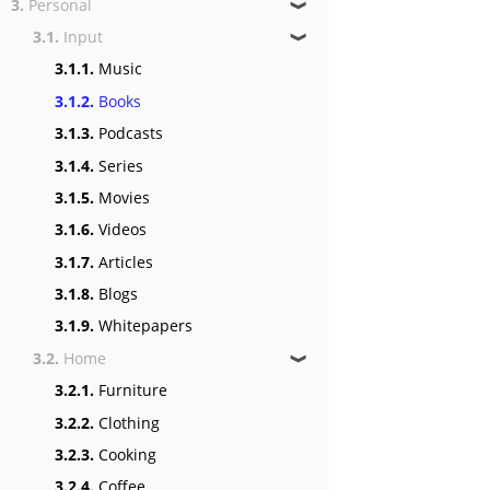
3.
Personal
❱
3.1.
Input
❱
3.1.1.
Music
3.1.2.
Books
3.1.3.
Podcasts
3.1.4.
Series
3.1.5.
Movies
3.1.6.
Videos
3.1.7.
Articles
3.1.8.
Blogs
3.1.9.
Whitepapers
3.2.
Home
❱
3.2.1.
Furniture
3.2.2.
Clothing
3.2.3.
Cooking
3.2.4.
Coffee