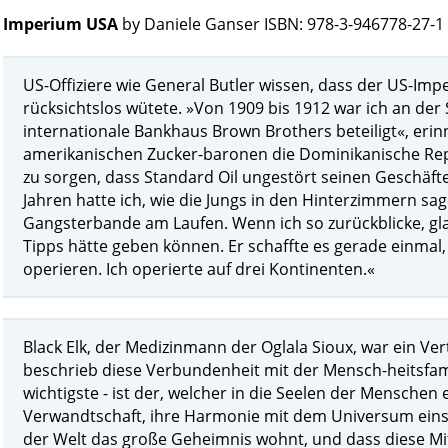
Imperium USA
by Daniele Ganser ISBN: 978-3-946778-27-1
US-Offiziere wie General Butler wissen, dass der US-Imp
rücksichtslos wütete. »Von 1909 bis 1912 war ich an de
internationale Bankhaus Brown Brothers beteiligt«, erinn
amerikanischen Zucker-baronen die Dominikanische Republ
zu sorgen, dass Standard Oil ungestört seinen Geschäft
Jahren hatte ich, wie die Jungs in den Hinterzimmern sa
Gangsterbande am Laufen. Wenn ich so zurückblicke, gla
Tipps hätte geben können. Er schaffte es gerade einmal, 
operieren. Ich operierte auf drei Kontinenten.«
Black Elk, der Medizinmann der Oglala Sioux, war ein V
beschrieb diese Verbundenheit mit der Mensch-heitsfamil
wichtigste - ist der, welcher in die Seelen der Menschen e
Verwandtschaft, ihre Harmonie mit dem Universum eins
der Welt das große Geheimnis wohnt, und dass diese Mitte 