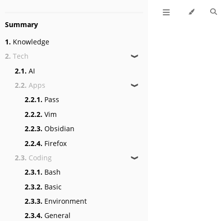
Summary
1.
Knowledge
2.
Tech
❱
2.1.
AI
2.2.
Apps
❱
2.2.1.
Pass
2.2.2.
Vim
2.2.3.
Obsidian
2.2.4.
Firefox
2.3.
Coding
❱
2.3.1.
Bash
2.3.2.
Basic
2.3.3.
Environment
2.3.4.
General