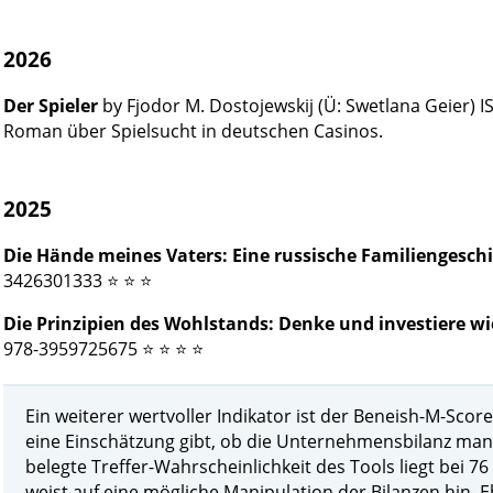
2026
Der Spieler
by Fjodor M. Dostojewskij (Ü: Swetlana Geier)
Roman über Spielsucht in deutschen Casinos.
2025
Die Hände meines Vaters: Eine russische Familiengesch
3426301333 ⭐ ⭐ ⭐
Die Prinzipien des Wohlstands: Denke und investiere wie
978-3959725675 ⭐ ⭐ ⭐ ⭐
Ein weiterer wertvoller Indikator ist der Beneish-M-Scor
eine Einschätzung gibt, ob die Unternehmensbilanz manip
belegte Treffer-Wahrscheinlichkeit des Tools liegt bei 76
weist auf eine mögliche Manipulation der Bilanzen hin. 