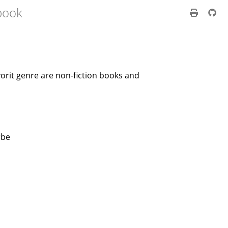
book
favorit genre are non-fiction books and
rbe