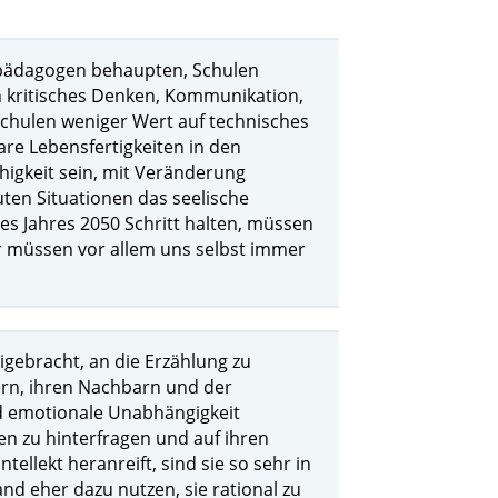
chpädagogen behaupten, Schulen
gen kritisches Denken, Kommunikation,
 Schulen weniger Wert auf technisches
re Lebensfertigkeiten in den
ähigkeit sein, mit Veränderung
ten Situationen das seelische
es Jahres 2050 Schritt halten, müssen
r müssen vor allem uns selbst immer
gebracht, an die Erzählung zu
rern, ihren Nachbarn und der
und emotionale Unabhängigkeit
en zu hinterfragen und auf ihren
tellekt heranreift, sind sie so sehr in
nd eher dazu nutzen, sie rational zu